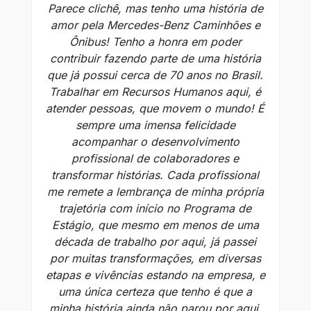
Parece clichê, mas tenho uma história de
amor pela Mercedes-Benz Caminhões e
Me
Ônibus! Tenho a honra em poder
i
contribuir fazendo parte de uma história
que já possui cerca de 70 anos no Brasil.
t
Trabalhar em Recursos Humanos aqui, é
e
atender pessoas, que movem o mundo! É
sempre uma imensa felicidade
c
acompanhar o desenvolvimento
co
profissional de colaboradores e
c
transformar histórias. Cada profissional
me remete a lembrança de minha própria
trajetória com início no Programa de
Estágio, que mesmo em menos de uma
década de trabalho por aqui, já passei
por muitas transformações, em diversas
etapas e vivências estando na empresa, e
uma única certeza que tenho é que a
minha história ainda não parou por aqui.